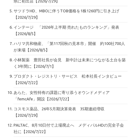
県に初出店【2026/7/29】
サツドラHD、MBOに伴うTOB価格を1株1260円に引き上げ
【2026/7/29】
インテージ 「2026年上半期 売れたものランキング」発表
【2026/8/5】
ハリマ共和物産、「第117回秋の見本市」開催 約100社700人
が来場【2026/8/5】
小林製薬 豊田社長が会見 新中計は未来につながる土台を築
く3年間に【2026/7/1】
プロダクト・レジストリ・サービス 松本社長インタビュー
【2026/7/22】
あらた、女性特有の課題に寄り添うオウンドメディア
「femcAfe」開設【2026/7/22】
コスモス薬品、26年5月期決算発表 35期連続増収
【2026/7/29】
PALTAC、8月10日付で上場廃止へ メディパルHDの完全子会
社に【2026/7/22】