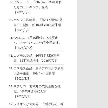
インテージ 「2026年上半期 売れ
たものランキング」発表
【2026/8/5】
ハリマ共和物産、「第117回秋の見
本市」開催 約100社700人が来場
【2026/8/5】
PALTAC、8月10日付で上場廃止
へ メディパルHDの完全子会社に
【2026/7/22】
コスモス薬品、26年5月期決算発
表 35期連続増収【2026/7/29】
コスモス薬品、男子プロゴルフ新規
大会を主催 10月1～4日開催
【2026/8/5】
サプリコ 地域卸の成長基盤を強
化、3事業をさらに充実
【2026/8/5】
ライオンが新知見 「睡眠時の口呼