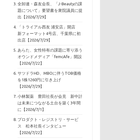
全卸連・森友会長、「J-Beautyの課
題について」要望書を衆院議員に提
出【2026/7/29】
「トライアル西友 浦安店」開店
新フォーマット4号店、千葉県に初
出店【2026/7/29】
あらた、女性特有の課題に寄り添う
オウンドメディア「femcAfe」開設
【2026/7/22】
サツドラHD、MBOに伴うTOB価格
を1株1260円に引き上げ
【2026/7/29】
小林製薬 豊田社長が会見 新中計
は未来につながる土台を築く3年間
に【2026/7/1】
プロダクト・レジストリ・サービ
ス 松本社長インタビュー
【2026/7/22】