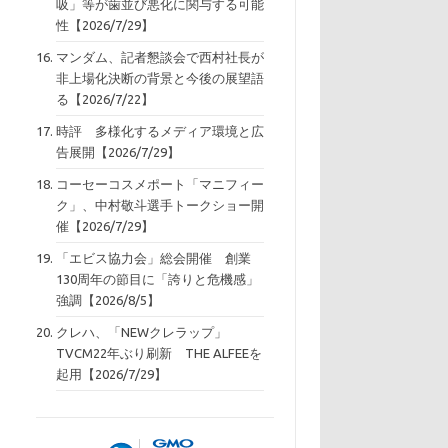
吸」等が歯並び悪化に関与する可能
性【2026/7/29】
マンダム、記者懇談会で西村社長が
非上場化決断の背景と今後の展望語
る【2026/7/22】
時評 多様化するメディア環境と広
告展開【2026/7/29】
コーセーコスメポート「マニフィー
ク」、中村敬斗選手トークショー開
催【2026/7/29】
「エビス協力会」総会開催 創業
130周年の節目に「誇りと危機感」
強調【2026/8/5】
クレハ、「NEWクレラップ」
TVCM22年ぶり刷新 THE ALFEEを
起用【2026/7/29】