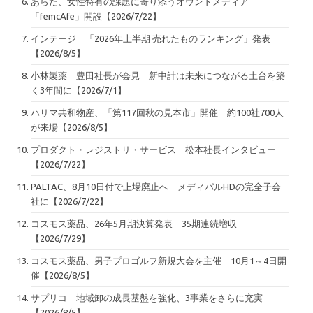
あらた、女性特有の課題に寄り添うオウンドメディア
「femcAfe」開設【2026/7/22】
インテージ 「2026年上半期 売れたものランキング」発表
【2026/8/5】
小林製薬 豊田社長が会見 新中計は未来につながる土台を築
く3年間に【2026/7/1】
ハリマ共和物産、「第117回秋の見本市」開催 約100社700人
が来場【2026/8/5】
プロダクト・レジストリ・サービス 松本社長インタビュー
【2026/7/22】
PALTAC、8月10日付で上場廃止へ メディパルHDの完全子会
社に【2026/7/22】
コスモス薬品、26年5月期決算発表 35期連続増収
【2026/7/29】
コスモス薬品、男子プロゴルフ新規大会を主催 10月1～4日開
催【2026/8/5】
サプリコ 地域卸の成長基盤を強化、3事業をさらに充実
【2026/8/5】