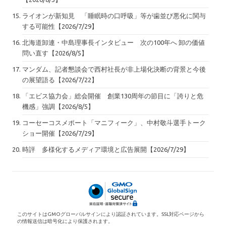
ライオンが新知見 「睡眠時の口呼吸」等が歯並び悪化に関与
する可能性【2026/7/29】
北海道卸連・中島理事長インタビュー 次の100年へ 卸の価値
問い直す【2026/8/5】
マンダム、記者懇談会で西村社長が非上場化決断の背景と今後
の展望語る【2026/7/22】
「エビス協力会」総会開催 創業130周年の節目に「誇りと危
機感」強調【2026/8/5】
コーセーコスメポート「マニフィーク」、中村敬斗選手トーク
ショー開催【2026/7/29】
時評 多様化するメディア環境と広告展開【2026/7/29】
このサイトはGMOグローバルサインにより認証されています。SSL対応ページから
の情報送信は暗号化により保護されます。