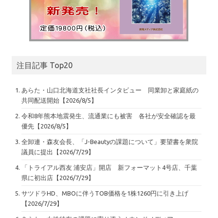
注目記事 Top20
あらた・山口北海道支社社長インタビュー 同業卸と家庭紙の
共同配送開始【2026/8/5】
令和8年熊本地震発生、流通業にも被害 各社が安全確認を最
優先【2026/8/5】
全卸連・森友会長、「J-Beautyの課題について」要望書を衆院
議員に提出【2026/7/29】
「トライアル西友 浦安店」開店 新フォーマット4号店、千葉
県に初出店【2026/7/29】
サツドラHD、MBOに伴うTOB価格を1株1260円に引き上げ
【2026/7/29】