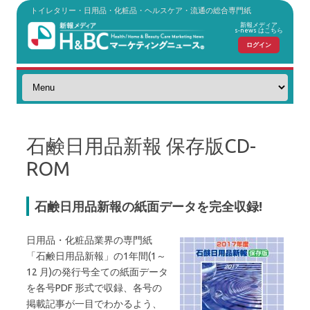
トイレタリー・日用品・化粧品・ヘルスケア・流通の総合専門紙
新報メディア
s-news はこちら
ログイン
コンテンツへスキップ
石鹸日用品新報 保存版CD-
ROM
石鹸日用品新報の紙面データを完全収録!
日用品・化粧品業界の専門紙
「石鹸日用品新報」の1年間(1～
12 月)の発行号全ての紙面データ
を各号PDF 形式で収録、各号の
掲載記事が一目でわかるよう、