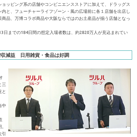
ョッピング系の店舗やコンビニエンスストアに加えて、ドラッグス
ン内と、フューチャーライフゾーン・風の広場前に各１店舗を出店し
策商品、万博コラボ商品や大阪ならではのお土産品が揃う店舗となっ
3日までの184日間の想定入場者数は、約2820万人が見込まれてい
増収減益 日用雑貨・食品は好調
オ
と三
況と
当中
性
明。
失引