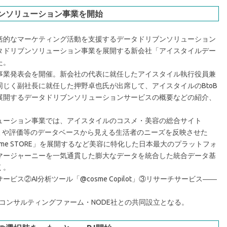
ンソリューション事業を開始
的なマーケティング活動を支援するデータドリブンソリューション
タドリブンソリューション事業を展開する新会社「アイスタイルデー
た。
業発表会を開催。新会社の代表に就任したアイスタイル執行役員兼
じく副社長に就任した押野卓也氏が出席して、アイスタイルのBtoB
展開するデータドリブンソリューションサービスの概要などの紹介、
ーション事業では、アイスタイルのコスメ・美容の総合サイト
コミや評価等のデータベースから見える生活者のニーズを反映させた
@cosme STORE」を展開するなど美容に特化した日本最大のプラットフォ
マージャーニーを一気通貫した膨大なデータを統合した統合データ基
く。
②AI分析ツール「@cosme Copilot」③リサーチサービス――
コンサルティングファーム・NODE社との共同設立となる。