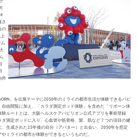
が
大
4
催さ
会の
以上
ーム
大
ら
目
月
内外
ORN」を出展テーマに2050年のミライの都市生活が体験できるパビ
、自由閲覧に加え、「カラダ測定ポッド体験」を含めた「リボーン体
体験ルートとは、大阪ヘルスケアパビリオン公式アプリを事前登録
ラダ測定ポッドに入り、心血管や筋骨格、髪、肌など７つの項目の健
、生成された25年後の自分（アバター）と出会い、2050年を想定
アやミライの都市が体験ができるというものだ。