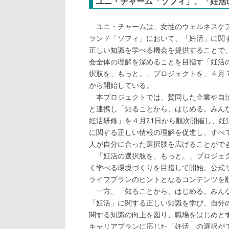
ユニ・チャーム「ソフィ」、「妊活
ユニ・チャームは、女性のウェルネスケ
ランド「ソフィ」において、「妊活」に関
正しい知識を学べる機会を提供することで
会全体の理解を深めることを目指す「妊活
択肢を、もっと。」プロジェクトを、４月
から開始している。
本プロジェクトでは、賛同した企業や自
と連携し「知ることから、はじめる。みん
妊活研修」を４月21日から順次開催し、妊
に関する正しい情報の理解を促進し、すべ
人が自分に合った選択肢を広げることがで
「妊活の選択肢を、もっと。」プロジェク
く学べる環境づくりを目指して開始。公式
ライフプランのヒントとなるコンテンツを
一方、「知ることから、はじめる。みんな
「妊活」に関する正しい知識を学び、自分
関する知識の向上を図り、職場をはじめと
キャリアプランに応じた「妊活」の選択が