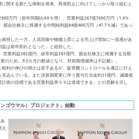
理に関する新たな体制を発表、再発防止に向けてしっかり取り組むと
0万円（前年同期比4.0％増）、営業利益267億7600万円（1.4％
）、親会社株主に帰属する中間純利益84億400万円（47.7％減）であっ
維持した一方、人流回復や物価上昇による売上げ増加に一巡感があ
利益は前年割れとなった」と総括した。
、営業利益382億円、経常利益381億円、親会社株主に帰属する当期
変更のため、9.5カ月の数値となり、対前期増減率は不記載）。
粗利の伸びの弱さは若干あるが、販管費コントロールを適正に行え
を見込んでいる。また決算期変更に伴う賞与引当金約31億円、減価償
営計画の目標である営業利益率５％は達成できる」との見解を示し
（ヨンゴウマル）プロジェクト」始動
にあ
据え