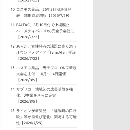
コスモス薬品、26年5月期決算発
表 35期連続増収【2026/7/29】
PALTAC、8月10日付で上場廃止
へ メディパルHDの完全子会社に
【2026/7/22】
あらた、女性特有の課題に寄り添う
オウンドメディア「femcAfe」開設
【2026/7/22】
コスモス薬品、男子プロゴルフ新規
大会を主催 10月1～4日開催
【2026/8/5】
サプリコ 地域卸の成長基盤を強
化、3事業をさらに充実
【2026/8/5】
ライオンが新知見 「睡眠時の口呼
吸」等が歯並び悪化に関与する可能
性【2026/7/29】