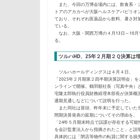
また、今回の万博会場内には、飲食系・シ
トアのアカカベが大阪ヘルスケアパビリオ
ており、それぞれ医薬品から飲料、暑さ対
ている。
なお、大阪・関西万博の４月13日～10月1
る。
ツルハHD、25年２月期２Ｑ決算は
ツルハホールディングスは４月４日、
「2025年２月期第２四半期決算説明会」を
ンラインで開催。鶴羽順社長（写真中央）
宅隆太郎執行役員財務経理本部長が決算概
通期見通しなどについて説明を行った。
また同社は冒頭、昨年末に予定していた
間期決算発表の延期についてその理由を、
「24年５月期末時点で誤謬が存在する可能
を会計監査法人から指摘されたこと」と説
具体的には「閉店等物件の転貸に関する損