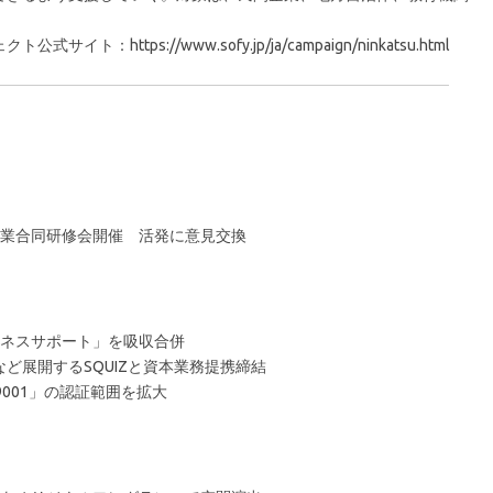
ttps://www.sofy.jp/ja/campaign/ninkatsu.html
業合同研修会開催 活発に意見交換
ネスサポート」を吸収合併
など展開するSQUIZと資本業務提携締結
9001」の認証範囲を拡大