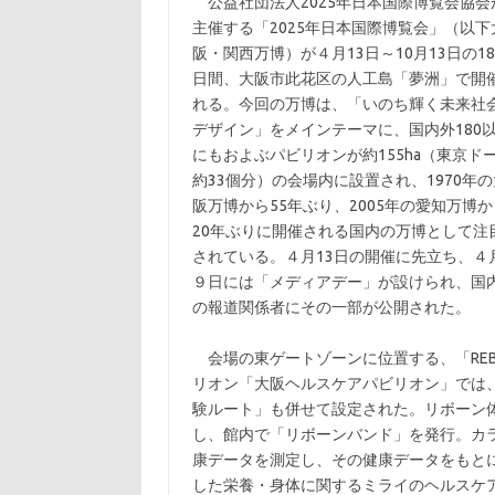
公益社団法人2025年日本国際博覧会協会
主催する「2025年日本国際博覧会」（以下
阪・関西万博）が４月13日～10月13日の18
日間、大阪市此花区の人工島「夢洲」で開
れる。今回の万博は、「いのち輝く未来社
デザイン」をメインテーマに、国内外180
にもおよぶパビリオンが約155ha（東京ド
約33個分）の会場内に設置され、1970年の
阪万博から55年ぶり、2005年の愛知万博か
20年ぶりに開催される国内の万博として注
されている。４月13日の開催に先立ち、４
９日には「メディアデー」が設けられ、国
の報道関係者にその一部が公開された。
会場の東ゲートゾーンに位置する、「REB
リオン「大阪ヘルスケアパビリオン」では
験ルート」も併せて設定された。リボーン
し、館内で「リボーンバンド」を発行。カ
康データを測定し、その健康データをもとに
した栄養・身体に関するミライのヘルスケ