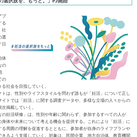
の選択肢を、もっと。」PJ開始
アブ
する
、社
の選
７日
治体
なの
活
ての
きる社会を目指していく。
トは、性別やライフスタイルを問わず誰もが「妊活」について正し
サイトでは「妊活」に関する調査データや、多様な立場の人々からの
順次掲載していく。
の妊活研修」は、性別や年齢に関わらず、参加するすべての人が
の身体や未来について考える機会を提供する。これにより「妊活」に
する周囲の理解を促進するとともに、参加者が自身のライフプランや
できるよう支援していく。対象は、民間企業、地方自治体、教育機関