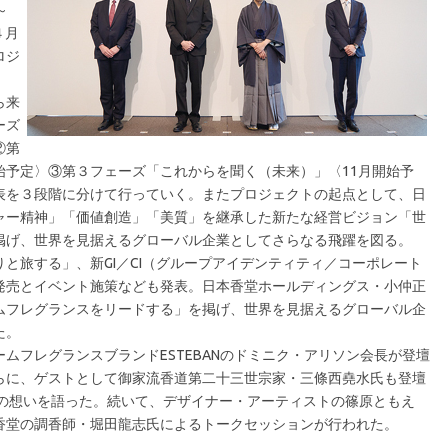
～
４月
ロジ
ら来
ーズ
②第
始予定〉③第３フェーズ「これからを聞く（未来）」〈11月開始予
表を３段階に分けて行っていく。またプロジェクトの起点として、日
ャー精神」「価値創造」「美質」を継承した新たな経営ビジョン「世
掲げ、世界を見据えるグローバル企業としてさらなる飛躍を図る。
旅する」、新GI／CI（グループアイデンティティ／コーポレート
発売とイベント施策なども発表。日本香堂ホールディングス・小仲正
ムフレグランスをリードする」を掲げ、世界を見据えるグローバル企
た。
フレグランスブランドESTEBANのドミニク・アリソン会長が登壇
らに、ゲストとして御家流香道第二十三世宗家・三條西堯水氏も登壇
への想いを語った。続いて、デザイナー・アーティストの篠原ともえ
香堂の調香師・堀田龍志氏によるトークセッションが行われた。