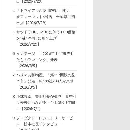
出【2026/7/29】
「トライアル西友 浦安店」開店
新フォーマット4号店、千葉県に初
出店【2026/7/29】
サツドラHD、MBOに伴うTOB価格
を1株1260円に引き上げ
【2026/7/29】
インテージ 「2026年上半期 売れ
たものランキング」発表
【2026/8/5】
ハリマ共和物産、「第117回秋の見
本市」開催 約100社700人が来場
【2026/8/5】
小林製薬 豊田社長が会見 新中計
は未来につながる土台を築く3年間
に【2026/7/1】
プロダクト・レジストリ・サービ
ス 松本社長インタビュー
【2026/7/22】