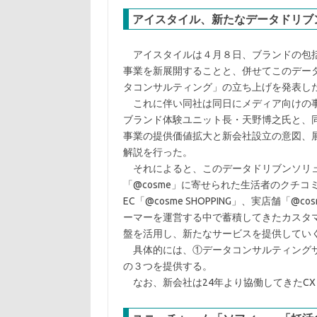
アイスタイル、新たなデータドリブ
アイスタイルは４月８日、ブランドの包括
事業を新展開することと、併せてこのデー
タコンサルティング」の立ち上げを発表し
これに伴い同社は同日にメディア向けの事
ブランド体験ユニット長・天野博之氏と、同
事業の提供価値拡大と新会社設立の意図、
解説を行った。
それによると、このデータドリブンソリュ
「@cosme」に寄せられた生活者のクチ
EC「@cosme SHOPPING」、実店舗「
ーマーを運営する中で蓄積してきたカスタ
盤を活用し、新たなサービスを提供してい
具体的には、①データコンサルティングサービス
の３つを提供する。
なお、新会社は24年より協働してきたCX