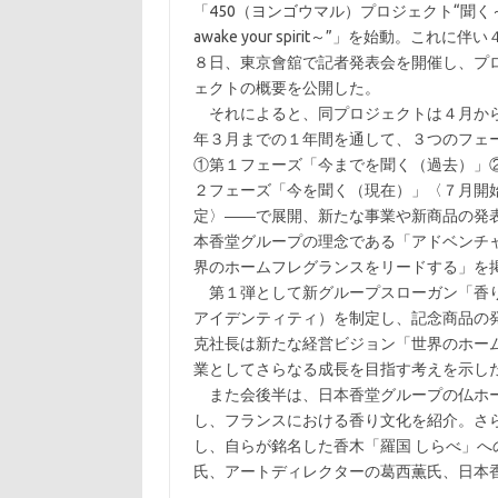
「450（ヨンゴウマル）プロジェクト“聞く
awake your spirit～”」を始動。これに伴い
８日、東京會舘で記者発表会を開催し、プ
ェクトの概要を公開した。
それによると、同プロジェクトは４月か
年３月までの１年間を通して、３つのフェ
①第１フェーズ「今までを聞く（過去）」
２フェーズ「今を聞く（現在）」〈７月開
定〉――で展開、新たな事業や新商品の発
本香堂グループの理念である「アドベンチ
界のホームフレグランスをリードする」を
第１弾として新グループスローガン「香りと
アイデンティティ）を制定し、記念商品の
克社長は新たな経営ビジョン「世界のホー
業としてさらなる成長を目指す考えを示し
また会後半は、日本香堂グループの仏ホーム
し、フランスにおける香り文化を紹介。さ
し、自らが銘名した香木「羅国 しらべ」
氏、アートディレクターの葛西薫氏、日本