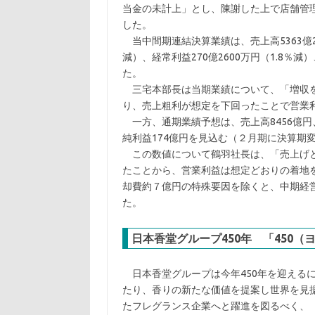
当金の未計上」とし、陳謝した上で店舗管
した。
当中間期連結決算業績は、売上高5363億290
減）、経常利益270億2600万円（1.8％減
た。
三宅本部長は当期業績について、「増収を
り、売上粗利が想定を下回ったことで営業
一方、通期業績予想は、売上高8456億円
純利益174億円を見込む（２月期に決算期
この数値について鶴羽社長は、「売上げと
たことから、営業利益は想定どおりの着地
却費約７億円の特殊要因を除くと、中期経
た。
日本香堂グループ450年 「450
日本香堂グループは今年450年を迎える
たり、香りの新たな価値を提案し世界を見
たフレグランス企業へと躍進を図るべく、