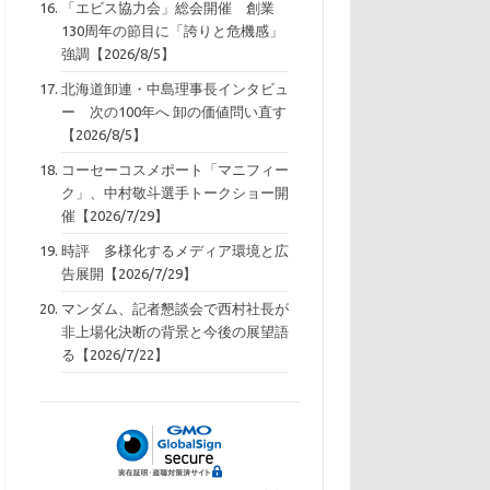
「エビス協力会」総会開催 創業
130周年の節目に「誇りと危機感」
強調【2026/8/5】
北海道卸連・中島理事長インタビュ
ー 次の100年へ 卸の価値問い直す
【2026/8/5】
コーセーコスメポート「マニフィー
ク」、中村敬斗選手トークショー開
催【2026/7/29】
時評 多様化するメディア環境と広
告展開【2026/7/29】
マンダム、記者懇談会で西村社長が
非上場化決断の背景と今後の展望語
る【2026/7/22】